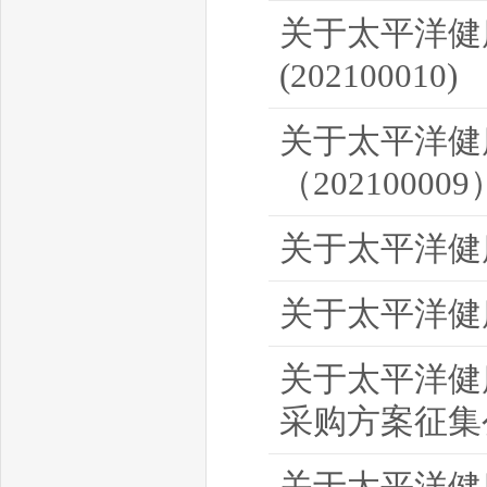
关于太平洋健
(202100010)
关于太平洋健
（202100009
关于太平洋健康
关于太平洋健康
关于太平洋健
采购方案征集公
关于太平洋健