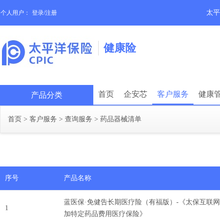
太平
个人用户：
登录/注册
健康险
首页
企安芯
客户服务
健康
产品分类
首页
>
客户服务
>
查询服务
>
药品器械清单
序号
产品名称
蓝医保·免健告长期医疗险（有福版）-《太保互联
1
加特定药品费用医疗保险》