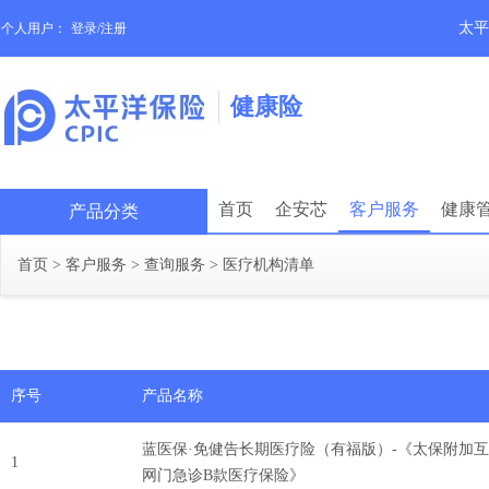
太平
个人用户：
登录/注册
健康险
首页
企安芯
客户服务
健康
产品分类
首页
>
客户服务
>
查询服务
>
医疗机构清单
序号
产品名称
蓝医保·免健告长期医疗险（有福版）-《太保附加
1
网门急诊B款医疗保险》