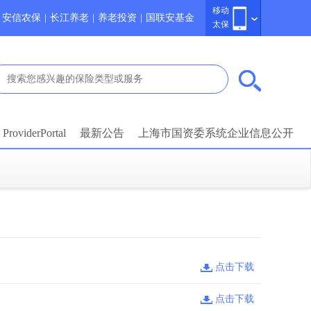
移动
安信农保
|
长江养老
|
养老投资
|
国联安基金
太保
ProviderPortal
最新公告
上海市国资委系统企业信息公开
点击下载
点击下载