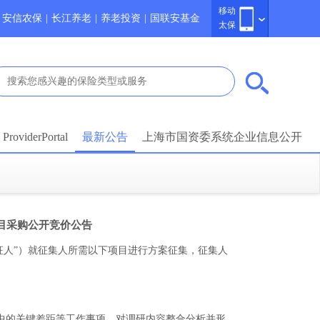
移动
安信农保
|
长江养老
|
养老投资
|
国联安基金
太保
ProviderPortal
最新公告
上海市国资委系统企业信息公开
项目采购公开竞价公告
征人”）就征集人所需以下项目进行方案征集，征集人
中的关键差距等工作事项，对调研内容整合分析并形