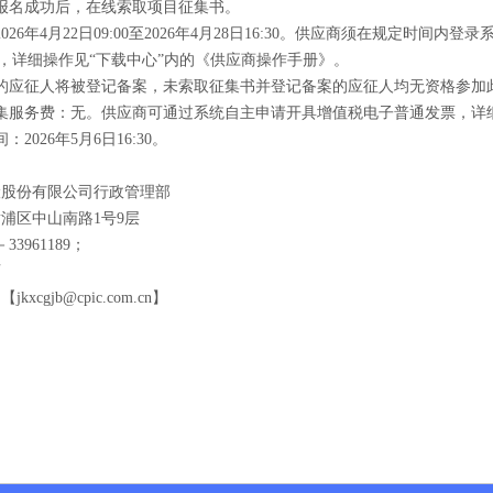
报名成功后，在线索取项目征集书。
2026年4月22
日
09:00
至
2026年4月28
日
16:30
。供应商须在规定时间内登录
，详细操作见“下载中心”内的《供应商操作手册》。
的应征人将被登记备案，未索取征集书并登记备案的应征人均无资格参加
集服务费：无。供应商可通过系统自主申请开具增值税电子普通发票，详细
2026年5月6日16:30。
：
险股份有限公司行政管理部
黄浦区中山南路
1
号
9
层
－
3396
1189
；
师
xcgjb@cpic.com.cn】