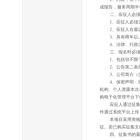
成报告，服务周期半
二、应征人必
1
、应征人必须
2
、应征人在最
3
、具有两年以
4
、法律、行政
三、报名时必
1
、包括但不限
2
、公告第二条
3
、公司简介（
4
、保密声明：
机构、个人泄露本次
购电子化管理平台下
应征人通过征
件通过系统平台上传
本项目采用资
征。若已购买征集文
四、征集书的