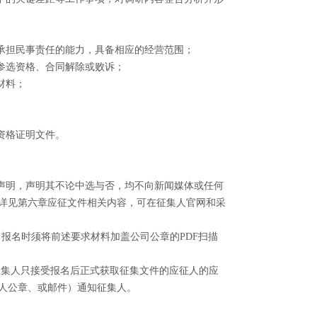
承担民事责任的能力，具备相应的经营范围；
参选资格、合同解除或败诉；
材料；
资格证明文件。
声明，声明其不论中选与否，均不向新闻媒体或任何
详见第六章应征文件相关内容，可在征集人官网和采
，报名时须将前述要求材料加盖公司公章的
PDF
扫描
征集人只接受报名后正式获取征集文件的应征人的应
人公章、或邮件）通知征集人。