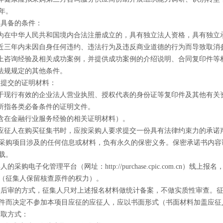
年。
须具备的条件：
为在中华人民共和国境内合法注册成立的，具有独立法人资格，具有独立
近三年内未因自身任何违约、违法行为及违反商业道德的行为而导致取消
上咨询经验及相关成功案例，并提供成功案例的介绍说明、合同复印件等
法规规定的其他条件。
须提交的证明材料：
于现行有效的企业法人营业执照、授权代表的身份证等复印件及其他有关
所指各类必备条件的证明文件。
含在金融行业服务经验的相关证明材料）。
应征人在购买征集书时，应按采购人要求提交一份具有法律约束力的承诺
采购项目涉及的任何信息或材料，负有永久的保密义务。保密承诺书内容
载。
集人的采购电子化管理平台（网址：
http://purchase.cpic.com.cn
）线上报名
（征集人保留核查原件的权力）。
格后审的方式，征集人只对上述报名材料做统计备案，不做实质性审查。
件而决定不参加本项目应征的应征人，应以书面形式（书面材料加盖应征
索取方式：