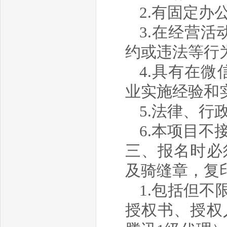
2.有
固定
办
3.在经营
约或违法等行
4.具有
在微
业实施经验和
5.法律、行
6.本项目不
三、报名时必
及骑缝章
，复
1.包括但
授权书、授权