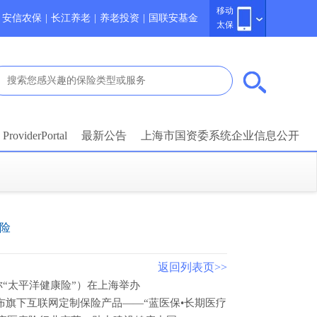
移动
安信农保
|
长江养老
|
养老投资
|
国联安基金
太保
ProviderPortal
最新公告
上海市国资委系统企业信息公开
康险
返回列表页>>
称“太平洋健康险”）在上海举办
布旗下互联网定制保险产品——“蓝医保•长期医疗