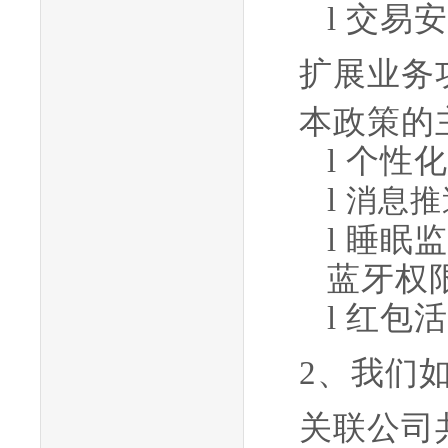
l
交易安
扩展业务
本政策的
l
个性化
l
消息推
l
睡眠监
蓝牙权
l
红包活
2、我们
关联公司