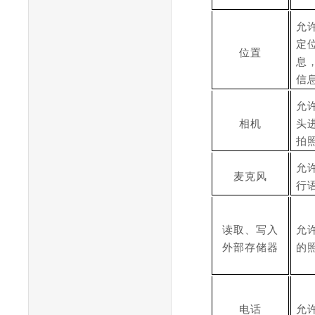
允
定
位置
息
信
允
相机
头
拍
允
麦克风
行
读取、写入
允
外部存储器
的
电话
允