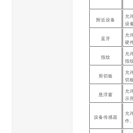
允
附近设备
设
允
蓝牙
硬
允
指纹
指
允
剪切板
切
允
悬浮窗
示
允
设备传感器
作